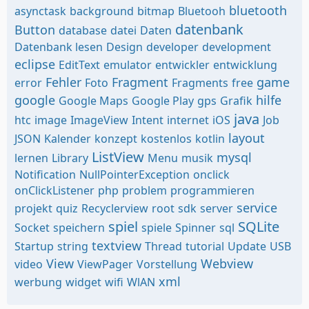
bluetooth
asynctask
background
bitmap
Bluetooh
datenbank
Button
database
datei
Daten
Datenbank lesen
Design
developer
development
eclipse
EditText
emulator
entwickler
entwicklung
Fehler
Fragment
game
error
Foto
Fragments
free
google
hilfe
Google Maps
Google Play
gps
Grafik
java
htc
image
ImageView
Intent
internet
iOS
Job
layout
JSON
Kalender
konzept
kostenlos
kotlin
ListView
mysql
lernen
Library
Menu
musik
Notification
NullPointerException
onclick
onClickListener
php
problem
programmieren
service
projekt
quiz
Recyclerview
root
sdk
server
spiel
SQLite
Socket
speichern
spiele
Spinner
sql
textview
Startup
string
Thread
tutorial
Update
USB
View
Webview
video
ViewPager
Vorstellung
xml
werbung
widget
wifi
WlAN