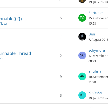
19. Juli 2017 
Fortuner
5
ble() {})....
15. Oktober 2
 Java
15:58
Ben
1
7. August 201
schymura
unnable Thread
2
1. Dezember 
en
08:23
antifish
9
10. Septembe
21:28
KlaRa54
3
19. Juli 2012 