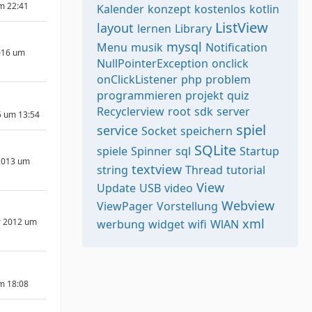
um 22:41
Kalender
konzept
kostenlos
kotlin
ListView
layout
lernen
Library
mysql
Menu
musik
Notification
016 um
NullPointerException
onclick
onClickListener
php
problem
programmieren
projekt
quiz
Recyclerview
root
sdk
server
5 um 13:54
spiel
service
Socket
speichern
SQLite
spiele
Spinner
sql
Startup
2013 um
textview
string
Thread
tutorial
View
Update
USB
video
Webview
ViewPager
Vorstellung
xml
r 2012 um
werbung
widget
wifi
WlAN
um 18:08