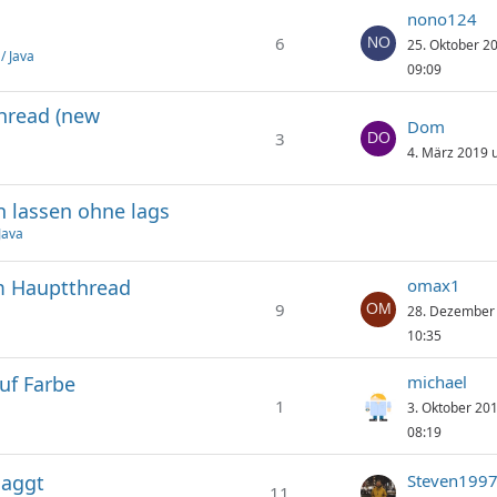
nono124
6
25. Oktober 2
/ Java
09:09
hread (new
Dom
3
4. März 2019 
n lassen ohne lags
Java
m Hauptthread
omax1
9
28. Dezember
10:35
uf Farbe
michael
1
3. Oktober 20
08:19
laggt
Steven199
11