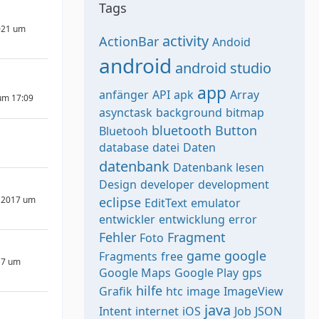
Tags
021 um
activity
ActionBar
Andoid
android
android studio
app
anfänger
API
apk
Array
um 17:09
asynctask
background
bitmap
bluetooth
Button
Bluetooh
database
datei
Daten
datenbank
Datenbank lesen
Design
developer
development
 2017 um
eclipse
EditText
emulator
entwickler
entwicklung
error
Fehler
Fragment
Foto
game
google
Fragments
free
17 um
Google Maps
Google Play
gps
hilfe
Grafik
htc
image
ImageView
java
7
Intent
internet
iOS
Job
JSON