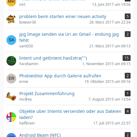
mrt
13. Juni 2017 um 19:56
problem beim starten einer neuen activity
5
bowser36
28. März 2017 um 22:34
jpg Image senden via Uri an Gmail - endung jpg
2
fehlt
sam030
21. März 2017 um 09:13
Intent und getIntent.hasExtra("")
15
Facebamm
1. November 2015 um 09:15
Photoeditor App durch Galerie aufrufen
2
ernie
19. Oktober 2015 um 09:16
Projekt Zusammenführung
1
mc@ey
7. August 2015 um 13:54
Objekte über Intents versenden oder aus Dateien
4
laden?
halfbrain
17. Juli 2015 um 22:37
Android Beam (NFC)
2