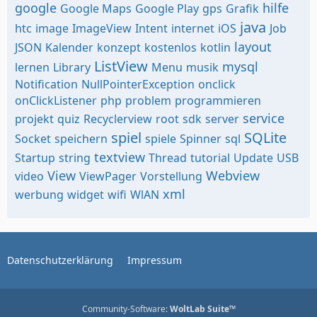
google
hilfe
Google Maps
Google Play
gps
Grafik
java
htc
image
ImageView
Intent
internet
iOS
Job
layout
JSON
Kalender
konzept
kostenlos
kotlin
ListView
mysql
lernen
Library
Menu
musik
Notification
NullPointerException
onclick
onClickListener
php
problem
programmieren
service
projekt
quiz
Recyclerview
root
sdk
server
spiel
SQLite
Socket
speichern
spiele
Spinner
sql
textview
Startup
string
Thread
tutorial
Update
USB
View
Webview
video
ViewPager
Vorstellung
xml
werbung
widget
wifi
WlAN
Datenschutzerklärung
Impressum
Community-Software:
WoltLab Suite™