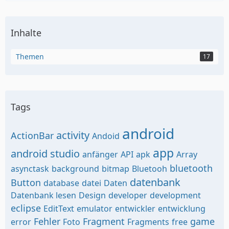
Inhalte
Themen
17
Tags
android
activity
ActionBar
Andoid
app
android studio
anfänger
API
apk
Array
bluetooth
asynctask
background
bitmap
Bluetooh
datenbank
Button
database
datei
Daten
Datenbank lesen
Design
developer
development
eclipse
EditText
emulator
entwickler
entwicklung
Fehler
Fragment
game
error
Foto
Fragments
free