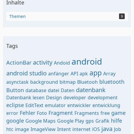
Inhalte
Themen
9
Tags
android
activity
ActionBar
Andoid
app
android studio
anfänger
API
apk
Array
bluetooth
asynctask
background
bitmap
Bluetooh
datenbank
Button
database
datei
Daten
Datenbank lesen
Design
developer
development
eclipse
EditText
emulator
entwickler
entwicklung
Fehler
Fragment
game
error
Foto
Fragments
free
google
hilfe
Google Maps
Google Play
gps
Grafik
java
htc
image
ImageView
Intent
internet
iOS
Job