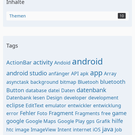
Inhalte
Themen
10
Tags
android
activity
ActionBar
Andoid
app
android studio
anfänger
API
apk
Array
bluetooth
asynctask
background
bitmap
Bluetooh
datenbank
Button
database
datei
Daten
Datenbank lesen
Design
developer
development
eclipse
EditText
emulator
entwickler
entwicklung
Fehler
Fragment
game
error
Foto
Fragments
free
google
hilfe
Google Maps
Google Play
gps
Grafik
java
htc
image
ImageView
Intent
internet
iOS
Job