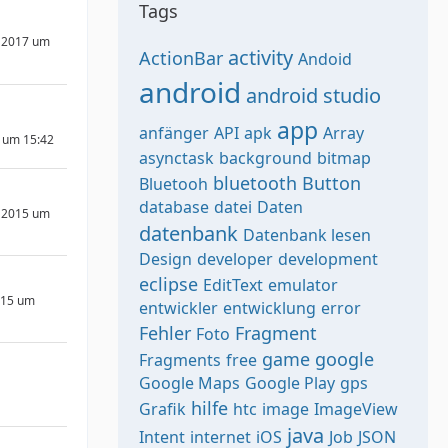
Tags
 2017 um
activity
ActionBar
Andoid
android
android studio
app
anfänger
API
apk
Array
 um 15:42
asynctask
background
bitmap
bluetooth
Button
Bluetooh
database
datei
Daten
 2015 um
datenbank
Datenbank lesen
Design
developer
development
eclipse
EditText
emulator
015 um
entwickler
entwicklung
error
Fehler
Fragment
Foto
game
google
Fragments
free
Google Maps
Google Play
gps
hilfe
Grafik
htc
image
ImageView
java
Intent
internet
iOS
Job
JSON