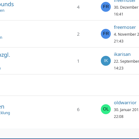
freemoser
ounds
4
30. Dezember
gen
16:41
freemoser
2
4. November 
en
21:43
zgl.
ikarisan
1
22. Septembe
n
14:23
oldwarrior
en
6
30. Januar 20
cklung
22:08