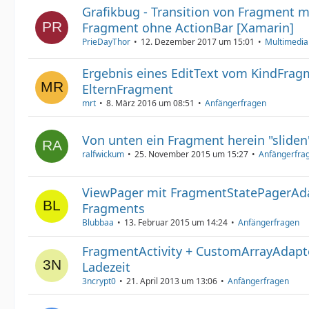
Grafikbug - Transition von Fragment m
Fragment ohne ActionBar [Xamarin]
PrieDayThor
12. Dezember 2017 um 15:01
Multimedia 
Ergebnis eines EditText vom KindFrag
ElternFragment
mrt
8. März 2016 um 08:51
Anfängerfragen
Von unten ein Fragment herein "sliden
ralfwickum
25. November 2015 um 15:27
Anfängerfra
ViewPager mit FragmentStatePagerAda
Fragments
Blubbaa
13. Februar 2015 um 14:24
Anfängerfragen
FragmentActivity + CustomArrayAdapt
Ladezeit
3ncrypt0
21. April 2013 um 13:06
Anfängerfragen