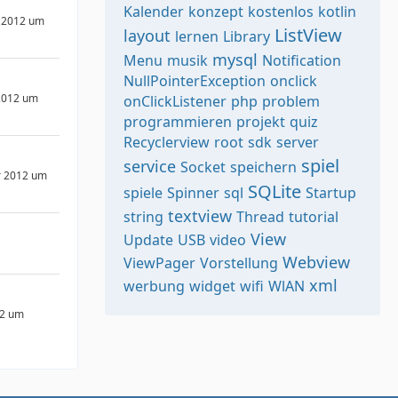
Kalender
konzept
kostenlos
kotlin
 2012 um
ListView
layout
lernen
Library
mysql
Menu
musik
Notification
NullPointerException
onclick
2012 um
onClickListener
php
problem
programmieren
projekt
quiz
Recyclerview
root
sdk
server
spiel
service
Socket
speichern
r 2012 um
SQLite
spiele
Spinner
sql
Startup
textview
string
Thread
tutorial
View
Update
USB
video
Webview
ViewPager
Vorstellung
xml
werbung
widget
wifi
WlAN
12 um