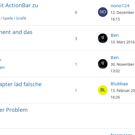
it ActionBar zu
nono124
6
12. Dezember
/ Spiele / Grafik
16:15
ment and das
Ben
3
10. März 2016
Ben
"
1
30. November
gen
13:02
pter läd falsche
Blubbaa
1
13. Februar 2
16:26
er Problem