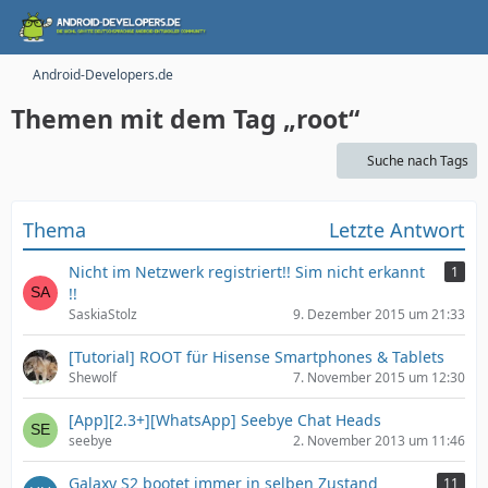
Android-Developers.de
Themen mit dem Tag „root“
Suche nach Tags
Thema
Letzte Antwort
Nicht im Netzwerk registriert!! Sim nicht erkannt
1
!!
SaskiaStolz
9. Dezember 2015 um 21:33
[Tutorial] ROOT für Hisense Smartphones & Tablets
Shewolf
7. November 2015 um 12:30
[App][2.3+][WhatsApp] Seebye Chat Heads
seebye
2. November 2013 um 11:46
Galaxy S2 bootet immer in selben Zustand
11