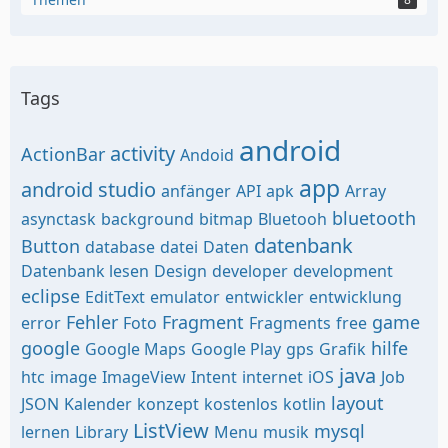
Tags
android
activity
ActionBar
Andoid
app
android studio
anfänger
API
apk
Array
bluetooth
asynctask
background
bitmap
Bluetooh
datenbank
Button
database
datei
Daten
Datenbank lesen
Design
developer
development
eclipse
EditText
emulator
entwickler
entwicklung
Fehler
Fragment
game
error
Foto
Fragments
free
google
hilfe
Google Maps
Google Play
gps
Grafik
java
htc
image
ImageView
Intent
internet
iOS
Job
layout
JSON
Kalender
konzept
kostenlos
kotlin
ListView
mysql
lernen
Library
Menu
musik