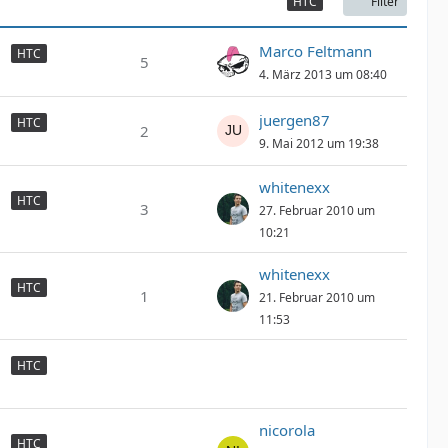
Filter
HTC
Marco Feltmann
HTC
5
4. März 2013 um 08:40
juergen87
HTC
2
9. Mai 2012 um 19:38
whitenexx
HTC
3
27. Februar 2010 um
10:21
whitenexx
HTC
1
21. Februar 2010 um
11:53
HTC
nicorola
HTC