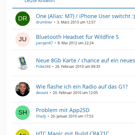
Letzte Antwort
One (Alias: M7) / iPhone User switcht :)
drumliner
3. März 2013 um 12:57
Bluetooth Headset für Wildfire S
juergen87
8. Mai 2012 um 22:24
Neue 8Gb Karte / chance auf ein neu
Psike2k8
26. Februar 2010 um 09:35
Wie flashe ich ein Radio auf das G1?
deviant
20. Februar 2010 um 12:05
Problem mit App2SD
Shady
20. Januar 2010 um 17:53
HTC Magic mit Build CRA71C