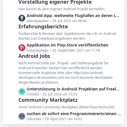
e
Vorstellung eigener Projekte
e
i
Hier kannst du dein eigenes Android-Projekt vorstellen.
t
L
Android-App: weltweite Flughäfen an deren Layout erkennen
r
e
lukeskywalker
29. Juli 2025 um 08:44
ä
Erfahrungsberichte
t
g
z
Testberichte & Reviews über Applikationen die z.B. im Android
e
t
Market zum Download angeboten werden.
e
L
Applikation im Play-Store veröffentlichen
B
e
SaturdayApps
20. September 2021 um 11:18
e
Android Jobs
t
i
z
Nicht kommerzielle Job-, Projekt- und Stellenangebote für
t
t
Android Entwickler können hier veröffentlicht werden.
r
Kommerzielle Angebote bitte über http://jobs.android-
e
ä
developers.de einstellen und von noch besseren Reichweite-
B
Möglichkeiten profitieren.
g
e
L
Unterstützung in Android Projekten auf Freelancer Basis
e
i
e
TimH83
25. Juli 2024 um 10:25
t
Community Marktplatz
t
r
z
ä
Unser Android Community Marktplatz [Biete/Tausche/Suche]
t
g
L
suchen ab sofort eine Programmiererin/einen Programmierer, die/der unser junges, innovatives Team unterstützt
e
e
e
Lheureka
29. April 2021 um 14:02
B
t