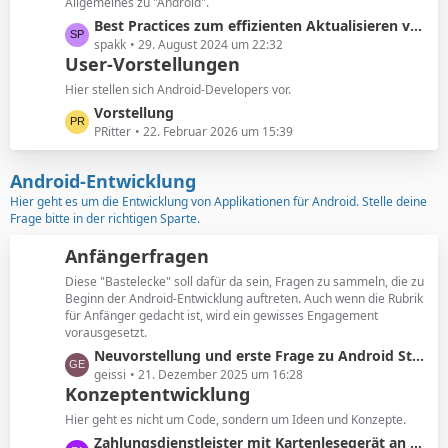
Allgemeines zu "Android".
i
t
L
Best Practices zum effizienten Aktualisieren von RecyclerView in Android
t
e
e
spakk
29. August 2024 um 22:32
r
B
User-Vorstellungen
t
ä
e
z
Hier stellen sich Android-Developers vor.
g
i
t
e
L
Vorstellung
t
e
e
PRitter
22. Februar 2026 um 15:39
r
B
t
ä
e
z
Android-Entwicklung
g
i
t
e
Hier geht es um die Entwicklung von Applikationen für Android. Stelle deine
t
e
Frage bitte in der richtigen Sparte.
r
B
ä
e
Anfängerfragen
g
i
Diese "Bastelecke" soll dafür da sein, Fragen zu sammeln, die zu
e
t
Beginn der Android-Entwicklung auftreten. Auch wenn die Rubrik
r
für Anfänger gedacht ist, wird ein gewisses Engagement
ä
vorausgesetzt.
g
L
Neuvorstellung und erste Frage zu Android Studio / Gemini AI
e
e
geissi
21. Dezember 2025 um 16:28
Konzeptentwicklung
t
z
Hier geht es nicht um Code, sondern um Ideen und Konzepte.
t
L
Zahlungsdienstleister mit Kartenlesegerät an eigene Android App anbinden