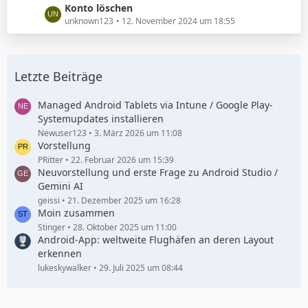
e
L
Konto löschen
t
e
unknown123
12. November 2024 um 18:55
r
t
ä
z
g
t
e
Letzte Beiträge
e
B
e
Managed Android Tablets via Intune / Google Play-
i
Systemupdates installieren
t
Newuser123
3. März 2026 um 11:08
Vorstellung
r
ä
PRitter
22. Februar 2026 um 15:39
Neuvorstellung und erste Frage zu Android Studio /
g
Gemini AI
e
geissi
21. Dezember 2025 um 16:28
Moin zusammen
Stinger
28. Oktober 2025 um 11:00
Android-App: weltweite Flughäfen an deren Layout
erkennen
lukeskywalker
29. Juli 2025 um 08:44