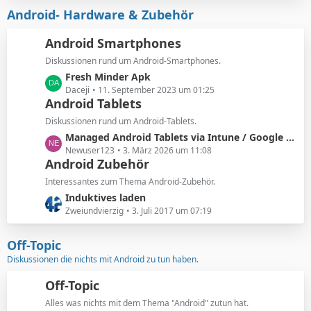
e
z
Android- Hardware & Zubehör
i
t
t
e
Android Smartphones
r
B
ä
Diskussionen rund um Android-Smartphones.
e
g
L
Fresh Minder Apk
i
e
e
Daceji
11. September 2023 um 01:25
t
Android Tablets
t
r
z
ä
Diskussionen rund um Android-Tablets.
t
g
L
Managed Android Tablets via Intune / Google Play-Systemupdates installieren
e
e
e
Newuser123
3. März 2026 um 11:08
B
Android Zubehör
t
e
z
Interessantes zum Thema Android-Zubehör.
i
t
L
Induktives laden
t
e
e
Zweiundvierzig
3. Juli 2017 um 07:19
r
B
t
ä
e
z
Off-Topic
g
i
t
e
Diskussionen die nichts mit Android zu tun haben.
t
e
r
B
Off-Topic
ä
e
g
Alles was nichts mit dem Thema "Android" zutun hat.
i