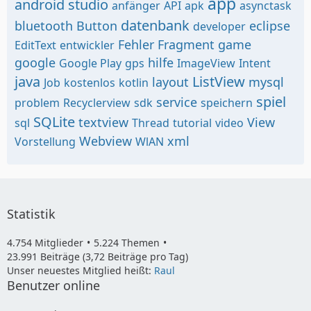
app
android studio
anfänger
API
apk
asynctask
datenbank
bluetooth
Button
eclipse
developer
Fehler
Fragment
game
EditText
entwickler
google
hilfe
Google Play
gps
ImageView
Intent
java
ListView
layout
mysql
Job
kostenlos
kotlin
spiel
service
problem
Recyclerview
sdk
speichern
SQLite
textview
View
sql
Thread
tutorial
video
Webview
xml
Vorstellung
WlAN
Statistik
4.754 Mitglieder
5.224 Themen
23.991 Beiträge (3,72 Beiträge pro Tag)
Unser neuestes Mitglied heißt:
Raul
Benutzer online