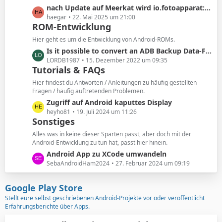
i
t
L
nach Update auf Meerkat wird io.fotoapparat:fotoapparat:2.7.0 nicht mehr gefunden
t
e
e
haegar
22. Mai 2025 um 21:00
r
B
ROM-Entwicklung
t
ä
e
z
Hier geht es um die Entwicklung von Android-ROMs.
g
i
t
e
L
Is it possible to convert an ADB Backup Data-File (.ab) into a mountable imagefile or something like a .rar/.zip/etc...?
t
e
e
LORDB1987
15. Dezember 2022 um 09:35
r
B
Tutorials & FAQs
t
ä
e
z
Hier findest du Antworten / Anleitungen zu häufig gestellten
g
i
t
Fragen / häufig auftretenden Problemen.
e
t
e
L
Zugriff auf Android kaputtes Display
r
B
e
heyho81
19. Juli 2024 um 11:26
ä
e
Sonstiges
t
g
i
z
Alles was in keine dieser Sparten passt, aber doch mit der
e
t
t
Android-Entwicklung zu tun hat, passt hier hinein.
r
e
L
Android App zu XCode umwandeln
ä
B
e
SebaAndroidHam2024
27. Februar 2024 um 09:19
g
e
t
e
i
z
Google Play Store
t
t
Stellt eure selbst geschriebenen Android-Projekte vor oder veröffentlicht
r
e
Erfahrungsberichte über Apps.
ä
B
g