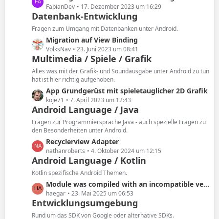
e
e
FabianDev
17. Dezember 2023 um 16:29
B
Datenbank-Entwicklung
t
e
z
Fragen zum Umgang mit Datenbanken unter Android.
i
t
L
Migration auf View Binding
t
e
e
VolksNav
23. Juni 2023 um 08:41
r
B
Multimedia / Spiele / Grafik
t
ä
e
z
Alles was mit der Grafik- und Soundausgabe unter Android zu tun
g
i
t
hat ist hier richtig aufgehoben.
e
t
e
L
App Grundgerüst mit spieletauglicher 2D Grafik
r
B
e
koje71
7. April 2023 um 12:43
ä
e
Android Language / Java
t
g
i
z
Fragen zur Programmiersprache Java - auch spezielle Fragen zu
e
t
t
den Besonderheiten unter Android.
r
e
L
Recyclerview Adapter
ä
B
e
nathanroberts
4. Oktober 2024 um 12:15
g
e
Android Language / Kotlin
t
e
i
z
Kotlin spezifische Android Themen.
t
t
L
Module was compiled with an incompatible version of Kotlin. The binary version of its metadata is 1.9.9999, expected version is 1.7.1.
r
e
e
haegar
23. Mai 2025 um 06:53
ä
B
Entwicklungsumgebung
t
g
e
z
Rund um das SDK von Google oder alternative SDKs.
e