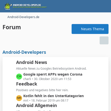
Android-Developers.de
Forum
Neues Thema
Android-Developers
Android News
Aktuelle News zu Googles Betriebssystem Android.
L
Google sperrt APPs wegen Corona
e
charli
30. Oktober 2020 um 11:53
Feedback
t
z
Positives und negatives bitte hier rein.
t
L
Kotlin fehlt in den UnterKategorien
e
e
mrt
18. Februar 2019 um 08:17
B
Android Allgemein
t
e
z