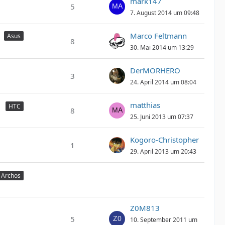
mark147
5
7. August 2014 um 09:48
Marco Feltmann
Asus
8
30. Mai 2014 um 13:29
DerMORHERO
3
24. April 2014 um 08:04
matthias
HTC
8
25. Juni 2013 um 07:37
Kogoro-Christopher
1
29. April 2013 um 20:43
Archos
Z0M813
5
10. September 2011 um