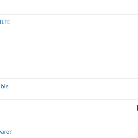
ILFE
able
ware?