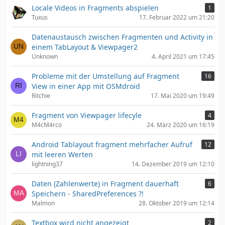
Locale Videos in Fragments abspielen
1
Tuxus
17. Februar 2022 um 21:20
Datenaustausch zwischen Fragmenten und Activity in
einem TabLayout & Viewpager2
Unknown
4. April 2021 um 17:45
Probleme mit der Umstellung auf Fragment
16
View in einer App mit OSMdroid
Ritchie
17. Mai 2020 um 19:49
Fragment von Viewpager lifecyle
4
M4cM4rco
24. März 2020 um 16:19
Android Tablayout fragment mehrfacher Aufruf
12
mit leeren Werten
lightning37
14. Dezember 2019 um 12:10
Daten (Zahlenwerte) in Fragment dauerhaft
6
Speichern - SharedPreferences ?!
Malmon
28. Oktober 2019 um 12:14
Textbox wird nicht angezeigt
2