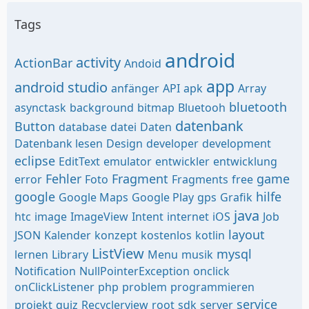
Tags
android
activity
ActionBar
Andoid
app
android studio
anfänger
API
apk
Array
bluetooth
asynctask
background
bitmap
Bluetooh
datenbank
Button
database
datei
Daten
Datenbank lesen
Design
developer
development
eclipse
EditText
emulator
entwickler
entwicklung
Fehler
Fragment
game
error
Foto
Fragments
free
google
hilfe
Google Maps
Google Play
gps
Grafik
java
htc
image
ImageView
Intent
internet
iOS
Job
layout
JSON
Kalender
konzept
kostenlos
kotlin
ListView
mysql
lernen
Library
Menu
musik
Notification
NullPointerException
onclick
onClickListener
php
problem
programmieren
service
projekt
quiz
Recyclerview
root
sdk
server