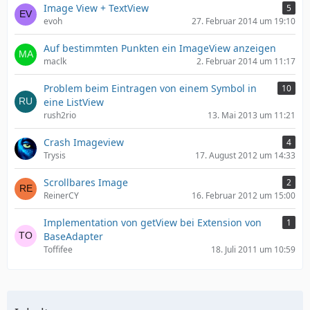
Image View + TextView
5
evoh
27. Februar 2014 um 19:10
Auf bestimmten Punkten ein ImageView anzeigen
maclk
2. Februar 2014 um 11:17
Problem beim Eintragen von einem Symbol in
10
eine ListView
rush2rio
13. Mai 2013 um 11:21
Crash Imageview
4
Trysis
17. August 2012 um 14:33
Scrollbares Image
2
ReinerCY
16. Februar 2012 um 15:00
Implementation von getView bei Extension von
1
BaseAdapter
Toffifee
18. Juli 2011 um 10:59