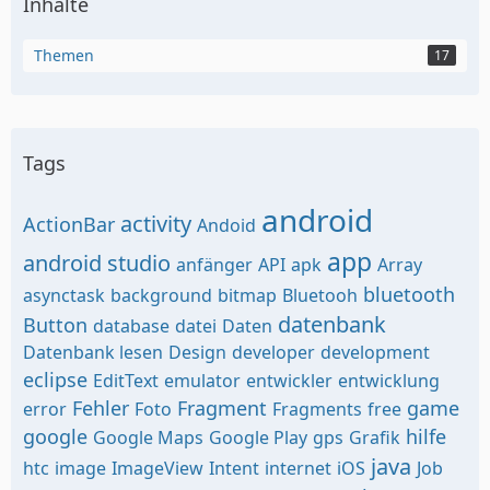
Inhalte
Themen
17
Tags
android
activity
ActionBar
Andoid
app
android studio
anfänger
API
apk
Array
bluetooth
asynctask
background
bitmap
Bluetooh
datenbank
Button
database
datei
Daten
Datenbank lesen
Design
developer
development
eclipse
EditText
emulator
entwickler
entwicklung
Fehler
Fragment
game
error
Foto
Fragments
free
google
hilfe
Google Maps
Google Play
gps
Grafik
java
htc
image
ImageView
Intent
internet
iOS
Job