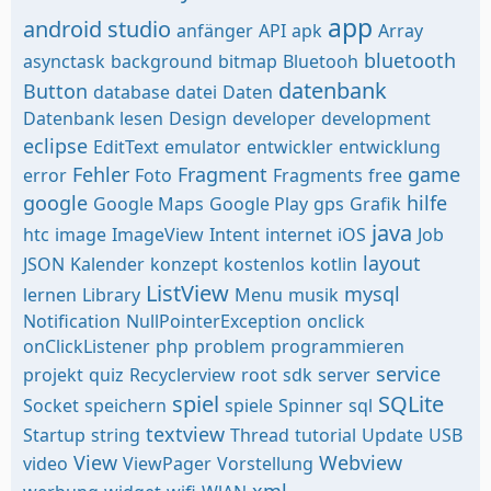
app
android studio
anfänger
API
apk
Array
bluetooth
asynctask
background
bitmap
Bluetooh
datenbank
Button
database
datei
Daten
Datenbank lesen
Design
developer
development
eclipse
EditText
emulator
entwickler
entwicklung
Fehler
Fragment
game
error
Foto
Fragments
free
google
hilfe
Google Maps
Google Play
gps
Grafik
java
htc
image
ImageView
Intent
internet
iOS
Job
layout
JSON
Kalender
konzept
kostenlos
kotlin
ListView
mysql
lernen
Library
Menu
musik
Notification
NullPointerException
onclick
onClickListener
php
problem
programmieren
service
projekt
quiz
Recyclerview
root
sdk
server
spiel
SQLite
Socket
speichern
spiele
Spinner
sql
textview
Startup
string
Thread
tutorial
Update
USB
View
Webview
video
ViewPager
Vorstellung