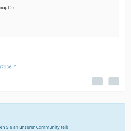
947936
n Sie an unserer Community teil!