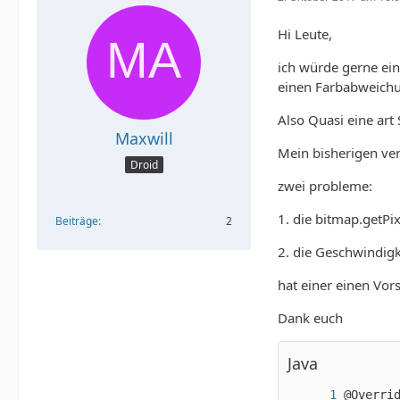
Hi Leute,
ich würde gerne ein
einen Farbabweichu
Also Quasi eine art
Maxwill
Mein bisherigen ver
Droid
zwei probleme:
1. die bitmap.getPi
Beiträge
2
2. die Geschwindigke
hat einer einen Vo
Dank euch
Java