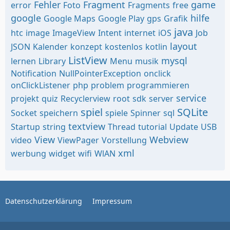
Fehler
Fragment
game
error
Foto
Fragments
free
google
hilfe
Google Maps
Google Play
gps
Grafik
java
htc
image
ImageView
Intent
internet
iOS
Job
layout
JSON
Kalender
konzept
kostenlos
kotlin
ListView
mysql
lernen
Library
Menu
musik
Notification
NullPointerException
onclick
onClickListener
php
problem
programmieren
service
projekt
quiz
Recyclerview
root
sdk
server
spiel
SQLite
Socket
speichern
spiele
Spinner
sql
textview
Startup
string
Thread
tutorial
Update
USB
View
Webview
video
ViewPager
Vorstellung
xml
werbung
widget
wifi
WlAN
Datenschutzerklärung
Impressum