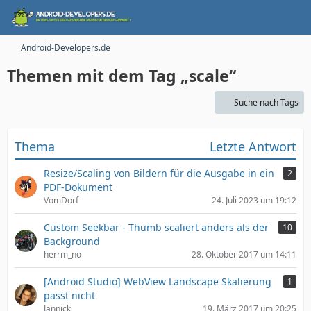
Android-Developers.de
Themen mit dem Tag „scale“
Suche nach Tags
Thema
Letzte Antwort
Resize/Scaling von Bildern für die Ausgabe in ein
2
PDF-Dokument
VomDorf
24. Juli 2023 um 19:12
Custom Seekbar - Thumb scaliert anders als der
10
Background
herrm_no
28. Oktober 2017 um 14:11
[Android Studio] WebView Landscape Skalierung
1
passt nicht
Jannick
19. März 2017 um 20:25