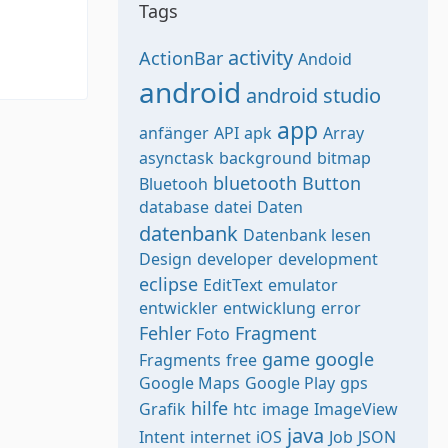
Tags
activity
ActionBar
Andoid
android
android studio
app
anfänger
API
apk
Array
asynctask
background
bitmap
bluetooth
Button
Bluetooh
database
datei
Daten
datenbank
Datenbank lesen
Design
developer
development
eclipse
EditText
emulator
entwickler
entwicklung
error
Fehler
Fragment
Foto
game
google
Fragments
free
Google Maps
Google Play
gps
hilfe
Grafik
htc
image
ImageView
java
Intent
internet
iOS
Job
JSON