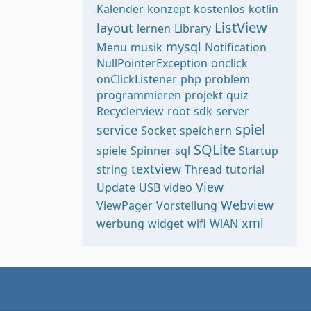
Kalender
konzept
kostenlos
kotlin
ListView
layout
lernen
Library
mysql
Menu
musik
Notification
NullPointerException
onclick
onClickListener
php
problem
programmieren
projekt
quiz
Recyclerview
root
sdk
server
spiel
service
Socket
speichern
SQLite
spiele
Spinner
sql
Startup
textview
string
Thread
tutorial
View
Update
USB
video
Webview
ViewPager
Vorstellung
xml
werbung
widget
wifi
WlAN