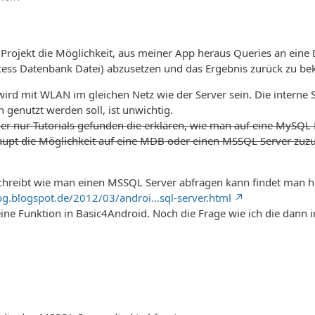
n Projekt die Möglichkeit, aus meiner App heraus Queries an ei
ccess Datenbank Datei) abzusetzen und das Ergebnis zurück zu 
ird mit WLAN im gleichen Netz wie der Server sein. Die interne SQ
 genutzt werden soll, ist unwichtig.
her nur Tutorials gefunden die erklären, wie man auf eine MySQ
aupt die Möglichkeit auf eine MDB oder einen MSSQL Server zuzu
schreibt wie man einen MSSQL Server abfragen kann findet man hi
g.blogspot.de/2012/03/androi…sql-server.html
eine Funktion in Basic4Android. Noch die Frage wie ich die dann 