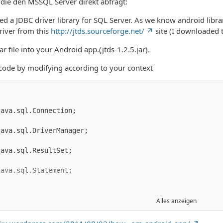
 die den MSSQL Server direkt abfragt:
need a JDBC driver library for SQL Server. As we know android libr
river from this
http://jtds.sourceforge.net/
site (I downloaded t
ar file into your Android app.(jtds-1.2.5.jar).
s code by modifying according to your context
Alles anzeigen