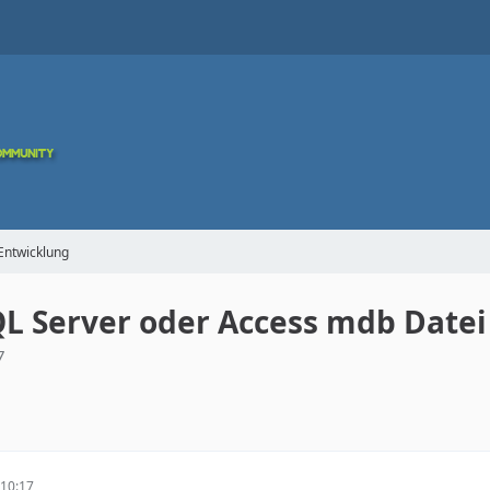
Entwicklung
QL Server oder Access mdb Date
7
10:17