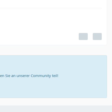
n Sie an unserer Community teil!
433/DBNAME;encrypt=fasle;user=xxxxxxxxx;password=x