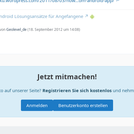
itku.wordpress.com/2011/08/03/how…om-android-app/
 Android Lösungsansätze für Angefangene
 von
Geolevel_de
(
18. September 2012 um 14:08
)
Jetzt mitmachen!
o auf unserer Seite?
Registrieren Sie sich kostenlos
und nehme
Anmelden
Benutzerkonto erstellen
connString = "jdbc:jtds:sqlserver://server_ip_address :1