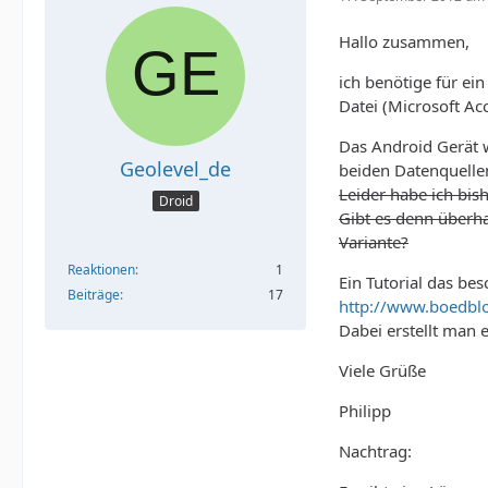
Hallo zusammen,
ich benötige für ei
Datei (Microsoft A
Das Android Gerät w
Geolevel_de
beiden Datenquellen
Leider habe ich bis
Droid
Gibt es denn überh
Variante?
Reaktionen
1
Ein Tutorial das be
Beiträge
17
http://www.boedblo
Dabei erstellt man 
Viele Grüße
Philipp
Nachtrag: