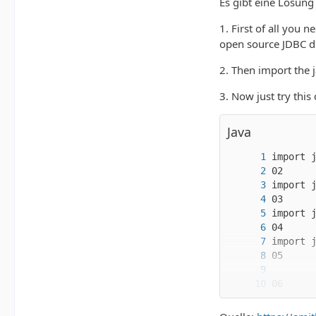
Es gibt eine Lösung
1. First of all you 
open source JDBC d
2. Then import the j
3. Now just try thi
Java