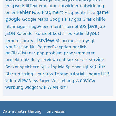
eclipse
EditText
emulator
entwickler
entwicklung
Fehler
Fragment
game
error
Foto
Fragments
free
google
hilfe
Google Maps
Google Play
gps
Grafik
java
htc
image
ImageView
Intent
internet
iOS
Job
layout
JSON
Kalender
konzept
kostenlos
kotlin
ListView
mysql
lernen
Library
Menu
musik
Notification
NullPointerException
onclick
onClickListener
php
problem
programmieren
service
projekt
quiz
Recyclerview
root
sdk
server
spiel
SQLite
Socket
speichern
spiele
Spinner
sql
textview
Startup
string
Thread
tutorial
Update
USB
View
Webview
video
ViewPager
Vorstellung
xml
werbung
widget
wifi
WlAN
Datenschutzerklärung
Impressum