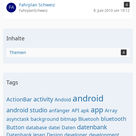
Fahrplan Schweiz
4
FahrplanSchweiz
8. Juni 2010 um 19:12
Inhalte
Themen
4
Tags
android
activity
ActionBar
Andoid
app
android studio
anfänger
API
apk
Array
bluetooth
asynctask
background
bitmap
Bluetooh
datenbank
Button
database
datei
Daten
Datenbank lesen
Design
developer
development