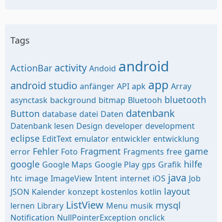
Tags
android
activity
ActionBar
Andoid
app
android studio
anfänger
API
apk
Array
bluetooth
asynctask
background
bitmap
Bluetooh
datenbank
Button
database
datei
Daten
Datenbank lesen
Design
developer
development
eclipse
EditText
emulator
entwickler
entwicklung
Fehler
Fragment
game
error
Foto
Fragments
free
google
hilfe
Google Maps
Google Play
gps
Grafik
java
htc
image
ImageView
Intent
internet
iOS
Job
layout
JSON
Kalender
konzept
kostenlos
kotlin
ListView
mysql
lernen
Library
Menu
musik
Notification
NullPointerException
onclick