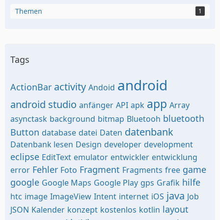
Themen
1
Tags
android
activity
ActionBar
Andoid
app
android studio
anfänger
API
apk
Array
bluetooth
asynctask
background
bitmap
Bluetooh
datenbank
Button
database
datei
Daten
Datenbank lesen
Design
developer
development
eclipse
EditText
emulator
entwickler
entwicklung
Fehler
Fragment
game
error
Foto
Fragments
free
google
hilfe
Google Maps
Google Play
gps
Grafik
java
htc
image
ImageView
Intent
internet
iOS
Job
layout
JSON
Kalender
konzept
kostenlos
kotlin