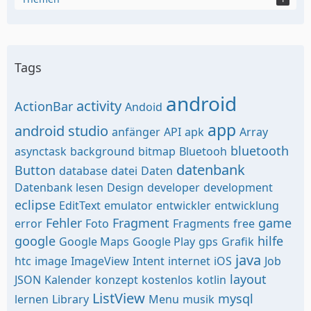
Tags
android
activity
ActionBar
Andoid
app
android studio
anfänger
API
apk
Array
bluetooth
asynctask
background
bitmap
Bluetooh
datenbank
Button
database
datei
Daten
Datenbank lesen
Design
developer
development
eclipse
EditText
emulator
entwickler
entwicklung
Fehler
Fragment
game
error
Foto
Fragments
free
google
hilfe
Google Maps
Google Play
gps
Grafik
java
htc
image
ImageView
Intent
internet
iOS
Job
layout
JSON
Kalender
konzept
kostenlos
kotlin
ListView
mysql
lernen
Library
Menu
musik