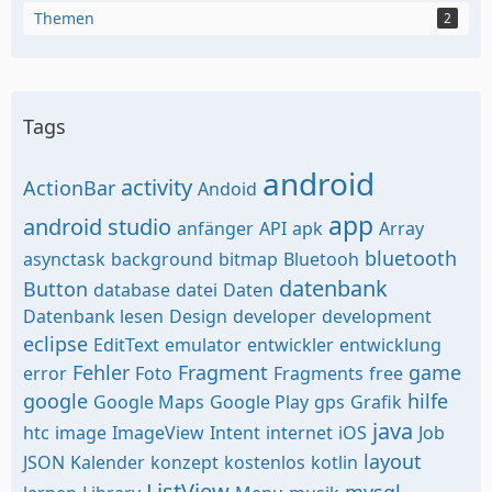
Themen
2
Tags
android
activity
ActionBar
Andoid
app
android studio
anfänger
API
apk
Array
bluetooth
asynctask
background
bitmap
Bluetooh
datenbank
Button
database
datei
Daten
Datenbank lesen
Design
developer
development
eclipse
EditText
emulator
entwickler
entwicklung
Fehler
Fragment
game
error
Foto
Fragments
free
google
hilfe
Google Maps
Google Play
gps
Grafik
java
htc
image
ImageView
Intent
internet
iOS
Job
layout
JSON
Kalender
konzept
kostenlos
kotlin
ListView