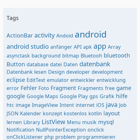
Tags
android
activity
ActionBar
Andoid
app
android studio
anfänger
API
apk
Array
bluetooth
asynctask
background
bitmap
Bluetooh
datenbank
Button
database
datei
Daten
Datenbank lesen
Design
developer
development
eclipse
EditText
emulator
entwickler
entwicklung
Fehler
Fragment
game
error
Foto
Fragments
free
google
hilfe
Google Maps
Google Play
gps
Grafik
java
htc
image
ImageView
Intent
internet
iOS
Job
layout
JSON
Kalender
konzept
kostenlos
kotlin
ListView
mysql
lernen
Library
Menu
musik
Notification
NullPointerException
onclick
onClickListener
php
problem
programmieren