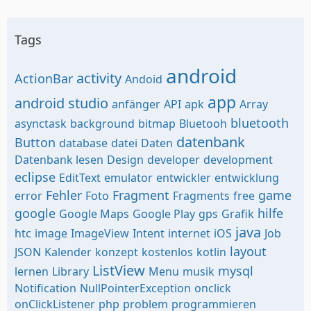
Tags
android
activity
ActionBar
Andoid
app
android studio
anfänger
API
apk
Array
bluetooth
asynctask
background
bitmap
Bluetooh
datenbank
Button
database
datei
Daten
Datenbank lesen
Design
developer
development
eclipse
EditText
emulator
entwickler
entwicklung
Fehler
Fragment
game
error
Foto
Fragments
free
google
hilfe
Google Maps
Google Play
gps
Grafik
java
htc
image
ImageView
Intent
internet
iOS
Job
layout
JSON
Kalender
konzept
kostenlos
kotlin
ListView
mysql
lernen
Library
Menu
musik
Notification
NullPointerException
onclick
onClickListener
php
problem
programmieren