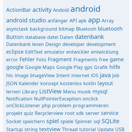
android
activity
ActionBar
Andoid
app
android studio
anfänger
API
apk
Array
bluetooth
asynctask
background
bitmap
Bluetooh
datenbank
Button
database
datei
Daten
Datenbank lesen
Design
developer
development
eclipse
EditText
emulator
entwickler
entwicklung
Fehler
Fragment
game
error
Foto
Fragments
free
google
hilfe
Google Maps
Google Play
gps
Grafik
java
htc
image
ImageView
Intent
internet
iOS
Job
layout
JSON
Kalender
konzept
kostenlos
kotlin
ListView
mysql
lernen
Library
Menu
musik
Notification
NullPointerException
onclick
onClickListener
php
problem
programmieren
service
projekt
quiz
Recyclerview
root
sdk
server
spiel
SQLite
Socket
speichern
spiele
Spinner
sql
textview
Startup
string
Thread
tutorial
Update
USB