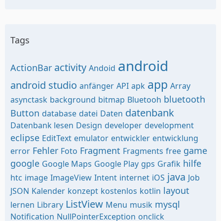
Tags
android
activity
ActionBar
Andoid
app
android studio
anfänger
API
apk
Array
bluetooth
asynctask
background
bitmap
Bluetooh
datenbank
Button
database
datei
Daten
Datenbank lesen
Design
developer
development
eclipse
EditText
emulator
entwickler
entwicklung
Fehler
Fragment
game
error
Foto
Fragments
free
google
hilfe
Google Maps
Google Play
gps
Grafik
java
htc
image
ImageView
Intent
internet
iOS
Job
layout
JSON
Kalender
konzept
kostenlos
kotlin
ListView
mysql
lernen
Library
Menu
musik
Notification
NullPointerException
onclick