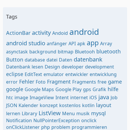
Tags
android
activity
ActionBar
Andoid
app
android studio
anfänger
API
apk
Array
bluetooth
asynctask
background
bitmap
Bluetooh
datenbank
Button
database
datei
Daten
Datenbank lesen
Design
developer
development
eclipse
EditText
emulator
entwickler
entwicklung
Fehler
Fragment
game
error
Foto
Fragments
free
google
hilfe
Google Maps
Google Play
gps
Grafik
java
htc
image
ImageView
Intent
internet
iOS
Job
layout
JSON
Kalender
konzept
kostenlos
kotlin
ListView
mysql
lernen
Library
Menu
musik
Notification
NullPointerException
onclick
onClickListener
php
problem
programmieren