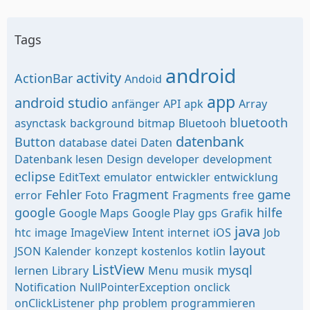
Tags
android
activity
ActionBar
Andoid
app
android studio
anfänger
API
apk
Array
bluetooth
asynctask
background
bitmap
Bluetooh
datenbank
Button
database
datei
Daten
Datenbank lesen
Design
developer
development
eclipse
EditText
emulator
entwickler
entwicklung
Fehler
Fragment
game
error
Foto
Fragments
free
google
hilfe
Google Maps
Google Play
gps
Grafik
java
htc
image
ImageView
Intent
internet
iOS
Job
layout
JSON
Kalender
konzept
kostenlos
kotlin
ListView
mysql
lernen
Library
Menu
musik
Notification
NullPointerException
onclick
onClickListener
php
problem
programmieren