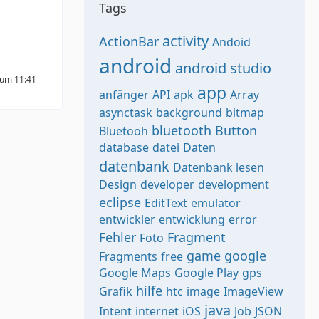
Tags
activity
ActionBar
Andoid
android
android studio
 um 11:41
app
anfänger
API
apk
Array
asynctask
background
bitmap
bluetooth
Button
Bluetooh
database
datei
Daten
datenbank
Datenbank lesen
Design
developer
development
eclipse
EditText
emulator
entwickler
entwicklung
error
Fehler
Fragment
Foto
game
google
Fragments
free
Google Maps
Google Play
gps
hilfe
Grafik
htc
image
ImageView
java
Intent
internet
iOS
Job
JSON