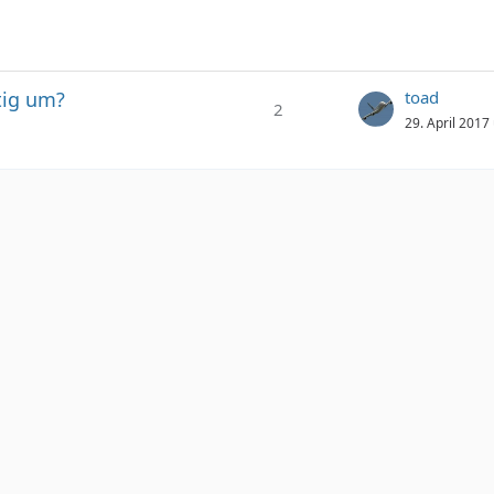
tig um?
toad
2
29. April 2017