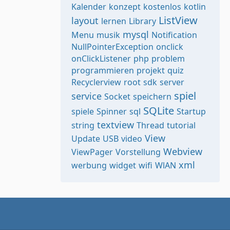
Kalender
konzept
kostenlos
kotlin
ListView
layout
lernen
Library
mysql
Menu
musik
Notification
NullPointerException
onclick
onClickListener
php
problem
programmieren
projekt
quiz
Recyclerview
root
sdk
server
spiel
service
Socket
speichern
SQLite
spiele
Spinner
sql
Startup
textview
string
Thread
tutorial
View
Update
USB
video
Webview
ViewPager
Vorstellung
xml
werbung
widget
wifi
WlAN