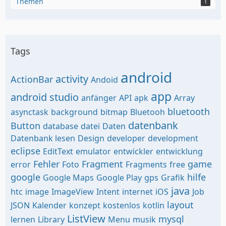
Themen
1
Tags
android
activity
ActionBar
Andoid
app
android studio
anfänger
API
apk
Array
bluetooth
asynctask
background
bitmap
Bluetooh
datenbank
Button
database
datei
Daten
Datenbank lesen
Design
developer
development
eclipse
EditText
emulator
entwickler
entwicklung
Fehler
Fragment
game
error
Foto
Fragments
free
google
hilfe
Google Maps
Google Play
gps
Grafik
java
htc
image
ImageView
Intent
internet
iOS
Job
layout
JSON
Kalender
konzept
kostenlos
kotlin
ListView
mysql
lernen
Library
Menu
musik