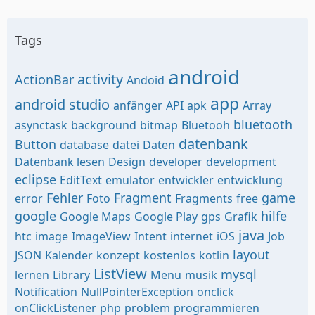
Tags
android
activity
ActionBar
Andoid
app
android studio
anfänger
API
apk
Array
bluetooth
asynctask
background
bitmap
Bluetooh
datenbank
Button
database
datei
Daten
Datenbank lesen
Design
developer
development
eclipse
EditText
emulator
entwickler
entwicklung
Fehler
Fragment
game
error
Foto
Fragments
free
google
hilfe
Google Maps
Google Play
gps
Grafik
java
htc
image
ImageView
Intent
internet
iOS
Job
layout
JSON
Kalender
konzept
kostenlos
kotlin
ListView
mysql
lernen
Library
Menu
musik
Notification
NullPointerException
onclick
onClickListener
php
problem
programmieren