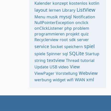
Kalender
konzept
kostenlos
kotlin
ListView
layout
lernen
Library
mysql
Menu
musik
Notification
NullPointerException
onclick
onClickListener
php
problem
programmieren
projekt
quiz
Recyclerview
root
sdk
server
spiel
service
Socket
speichern
SQLite
spiele
Spinner
sql
Startup
textview
string
Thread
tutorial
View
Update
USB
video
Webview
ViewPager
Vorstellung
xml
werbung
widget
wifi
WlAN