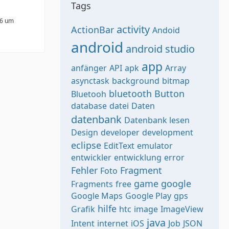
Tags
16 um
activity
ActionBar
Andoid
android
android studio
app
anfänger
API
apk
Array
asynctask
background
bitmap
bluetooth
Button
Bluetooh
database
datei
Daten
datenbank
Datenbank lesen
Design
developer
development
eclipse
EditText
emulator
entwickler
entwicklung
error
Fehler
Fragment
Foto
game
google
Fragments
free
Google Maps
Google Play
gps
hilfe
Grafik
htc
image
ImageView
java
Intent
internet
iOS
Job
JSON