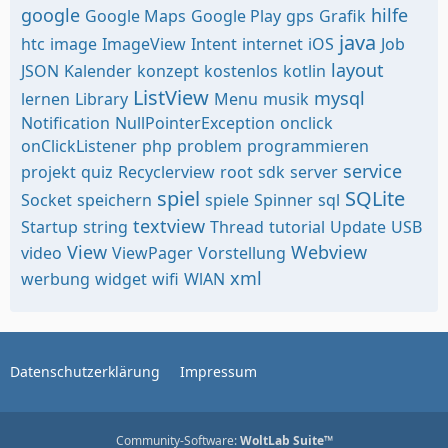
google
hilfe
Google Maps
Google Play
gps
Grafik
java
htc
image
ImageView
Intent
internet
iOS
Job
layout
JSON
Kalender
konzept
kostenlos
kotlin
ListView
mysql
lernen
Library
Menu
musik
Notification
NullPointerException
onclick
onClickListener
php
problem
programmieren
service
projekt
quiz
Recyclerview
root
sdk
server
spiel
SQLite
Socket
speichern
spiele
Spinner
sql
textview
Startup
string
Thread
tutorial
Update
USB
View
Webview
video
ViewPager
Vorstellung
xml
werbung
widget
wifi
WlAN
Datenschutzerklärung
Impressum
Community-Software:
WoltLab Suite™