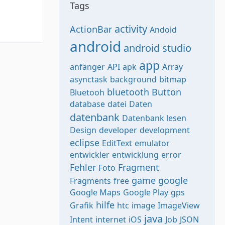
Tags
activity
ActionBar
Andoid
android
android studio
app
anfänger
API
apk
Array
asynctask
background
bitmap
bluetooth
Button
Bluetooh
database
datei
Daten
datenbank
Datenbank lesen
Design
developer
development
eclipse
EditText
emulator
entwickler
entwicklung
error
Fehler
Fragment
Foto
game
google
Fragments
free
Google Maps
Google Play
gps
hilfe
Grafik
htc
image
ImageView
java
Intent
internet
iOS
Job
JSON