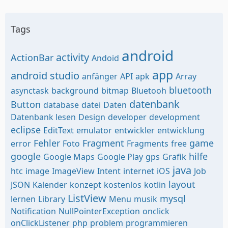
Tags
android
activity
ActionBar
Andoid
app
android studio
anfänger
API
apk
Array
bluetooth
asynctask
background
bitmap
Bluetooh
datenbank
Button
database
datei
Daten
Datenbank lesen
Design
developer
development
eclipse
EditText
emulator
entwickler
entwicklung
Fehler
Fragment
game
error
Foto
Fragments
free
google
hilfe
Google Maps
Google Play
gps
Grafik
java
htc
image
ImageView
Intent
internet
iOS
Job
layout
JSON
Kalender
konzept
kostenlos
kotlin
ListView
mysql
lernen
Library
Menu
musik
Notification
NullPointerException
onclick
onClickListener
php
problem
programmieren