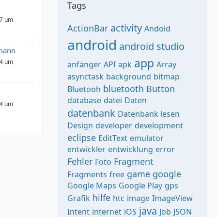
Tags
17 um
activity
ActionBar
Andoid
android
android studio
mann
app
14 um
anfänger
API
apk
Array
asynctask
background
bitmap
bluetooth
Button
Bluetooh
database
datei
Daten
14 um
datenbank
Datenbank lesen
Design
developer
development
eclipse
EditText
emulator
entwickler
entwicklung
error
Fehler
Fragment
Foto
game
google
Fragments
free
Google Maps
Google Play
gps
hilfe
Grafik
htc
image
ImageView
java
Intent
internet
iOS
Job
JSON