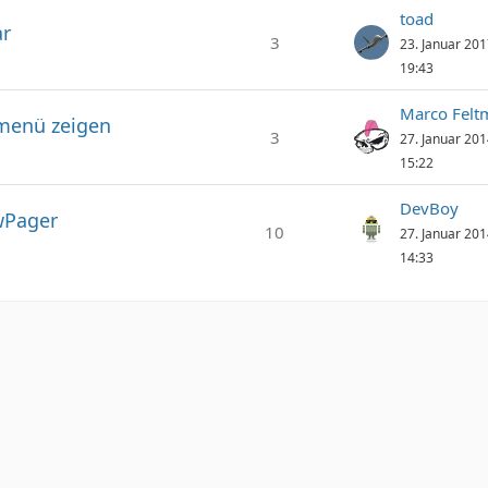
toad
ar
3
23. Januar 20
19:43
Marco Felt
rmenü zeigen
3
27. Januar 20
15:22
DevBoy
wPager
10
27. Januar 20
14:33