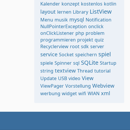
Kalender
konzept
kostenlos
kotlin
ListView
layout
lernen
Library
mysql
Menu
musik
Notification
NullPointerException
onclick
onClickListener
php
problem
programmieren
projekt
quiz
Recyclerview
root
sdk
server
spiel
service
Socket
speichern
SQLite
spiele
Spinner
sql
Startup
textview
string
Thread
tutorial
View
Update
USB
video
Webview
ViewPager
Vorstellung
xml
werbung
widget
wifi
WlAN