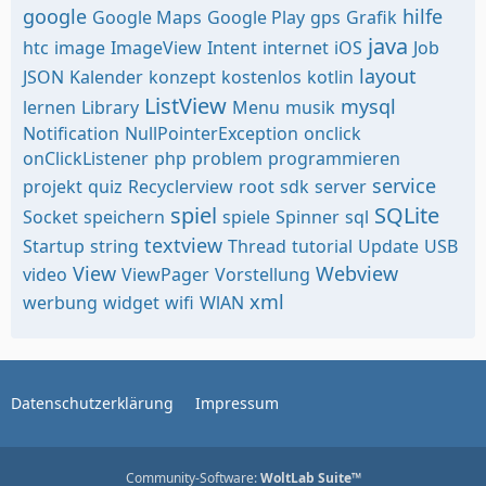
google
hilfe
Google Maps
Google Play
gps
Grafik
java
htc
image
ImageView
Intent
internet
iOS
Job
layout
JSON
Kalender
konzept
kostenlos
kotlin
ListView
mysql
lernen
Library
Menu
musik
Notification
NullPointerException
onclick
onClickListener
php
problem
programmieren
service
projekt
quiz
Recyclerview
root
sdk
server
spiel
SQLite
Socket
speichern
spiele
Spinner
sql
textview
Startup
string
Thread
tutorial
Update
USB
View
Webview
video
ViewPager
Vorstellung
xml
werbung
widget
wifi
WlAN
Datenschutzerklärung
Impressum
Community-Software:
WoltLab Suite™