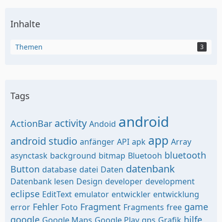
Inhalte
Themen
3
Tags
android
activity
ActionBar
Andoid
app
android studio
anfänger
API
apk
Array
bluetooth
asynctask
background
bitmap
Bluetooh
datenbank
Button
database
datei
Daten
Datenbank lesen
Design
developer
development
eclipse
EditText
emulator
entwickler
entwicklung
Fehler
Fragment
game
error
Foto
Fragments
free
google
hilfe
Google Maps
Google Play
gps
Grafik