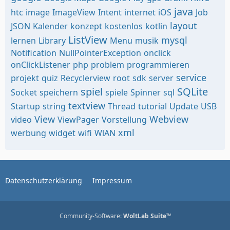
java
htc
image
ImageView
Intent
internet
iOS
Job
layout
JSON
Kalender
konzept
kostenlos
kotlin
ListView
mysql
lernen
Library
Menu
musik
Notification
NullPointerException
onclick
onClickListener
php
problem
programmieren
service
projekt
quiz
Recyclerview
root
sdk
server
spiel
SQLite
Socket
speichern
spiele
Spinner
sql
textview
Startup
string
Thread
tutorial
Update
USB
View
Webview
video
ViewPager
Vorstellung
xml
werbung
widget
wifi
WlAN
Datenschutzerklärung
Impressum
Community-Software:
WoltLab Suite™