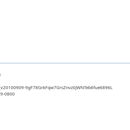
1
361_v20100909-9gF78GrkFqw7GrsZnvz0JWNTeb6fue6896L
09-0800