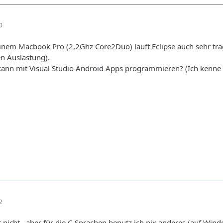
0
inem Macbook Pro (2,2Ghz Core2Duo) läuft Eclipse auch sehr trä
n Auslastung).
kann mit Visual Studio Android Apps programmieren? (Ich kenne
2
 nicht...aber für die C-Sprachen benutz ich nix anderes (auf Wind