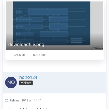
downloadfile.png
124,6 kB
800 × 600
nono124
Meister
25. Februar 2018 um 14:11