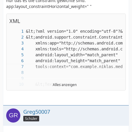
nur das es die constraint gewichte sind.
app:layout_constraintHorizontal_weight=" "
XML
Alles anzeigen
Greg50007
Schüler