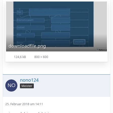
downloadfile.png
124,6 kB
800 × 600
nono124
Meister
25. Februar 2018 um 14:11