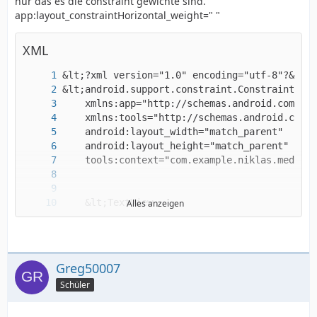
nur das es die constraint gewichte sind.
app:layout_constraintHorizontal_weight=" "
XML
Alles anzeigen
Greg50007
Schüler