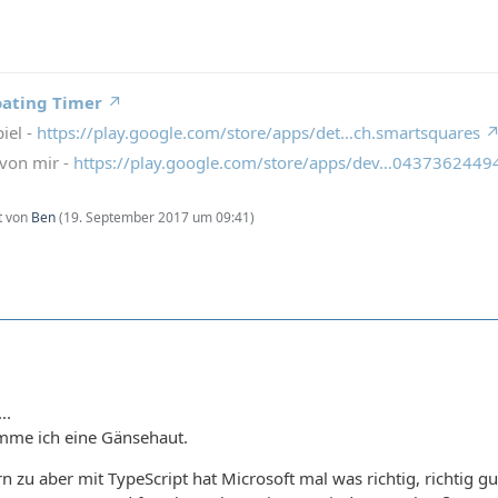
oating Timer
iel -
https://play.google.com/store/apps/det…ch.smartsquares
von mir -
https://play.google.com/store/apps/dev…043736244
zt von
Ben
(
19. September 2017 um 09:41
)
..
omme ich eine Gänsehaut.
rn zu aber mit TypeScript hat Microsoft mal was richtig, richtig