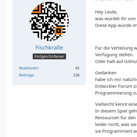
Hey Leute,
was würdet ihr von 
Diese App würde im
Fischkralle
Für die Verteilung 
Verfügung stellen.
Fortgeschrittener
Oder halt auf GitHu
Reaktionen
45
Gedanken
Beiträge
238
habe ich mir natürl
Entwickler Forum si
Programmierung zu
Vielleicht kennt ein
In diesem Spiel ge
Ressourcen für den
leider nicht, was 
sie Programmiert w