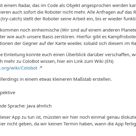
t einem Radar, das im Code als Objekt angesprochen werden kann
ieren auch sofort die Roboter nicht mehr. Alle Anfragen auf das R
 (try-catch) stellt der Roboter seine Arbeit ein, bis er wieder f
s kommen noch einheimische (Wir sind auf einem anderen Planeten
er wie auch unsere Basis zerstören. Hierfür gibt es Kampfrobot
sitionen der Gegner auf der Karte wieder, sobald sich diesem im R
ine Einleitung konnte euch einen Überblick darüber verschaffen, 
 mehr zu ColoBot wissen, hier ein Link zum Wiki (EN)
a.org/wiki/Colobot
llerdings in einem etwas kleineren Maßstab erstellen.
spektive
de Sprache: Java ähnlich
dieser App zu tun ist, müssten wir hier noch einmal genau diskuti
hier nicht geben, da wir keinen Termin haben, wann die App fertig 