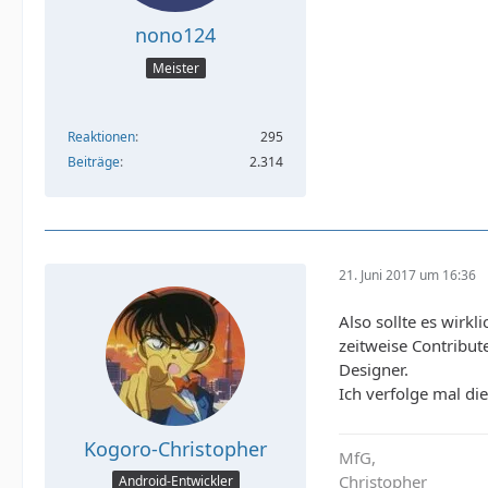
nono124
Meister
Reaktionen
295
Beiträge
2.314
21. Juni 2017 um 16:36
Also sollte es wirk
zeitweise Contribut
Designer.
Ich verfolge mal di
Kogoro-Christopher
MfG,
Christopher
Android-Entwickler