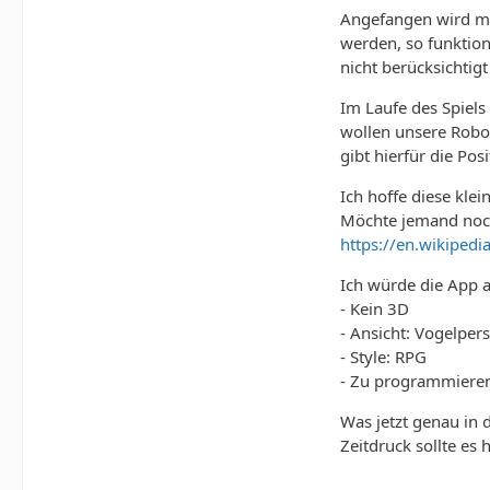
Angefangen wird mi
werden, so funktion
nicht berücksichtigt
Im Laufe des Spiel
wollen unsere Robot
gibt hierfür die Po
Ich hoffe diese kle
Möchte jemand noch
https://en.wikipedi
Ich würde die App a
- Kein 3D
- Ansicht: Vogelper
- Style: RPG
- Zu programmieren
Was jetzt genau in 
Zeitdruck sollte es 