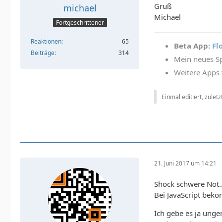
Gruß
michael
Michael
Fortgeschrittener
Reaktionen
65
Beta App:
Fl
Beiträge
314
Mein neues Sp
Weitere Apps 
Einmal editiert, zulet
21. Juni 2017 um 14:21
Shock schwere Not..
Bei JavaScript bek
Ich gebe es ja unge