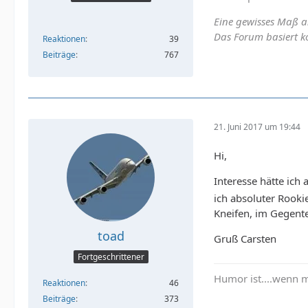
Eine gewisses Maß a
Das Forum basiert ko
Reaktionen
39
Beiträge
767
21. Juni 2017 um 19:44
Hi,
Interesse hätte ich 
ich absoluter Rookie
Kneifen, im Gegente
toad
Gruß Carsten
Fortgeschrittener
Humor ist....wenn 
Reaktionen
46
Beiträge
373