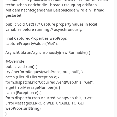
technischen Bericht die Thread-Erzeugung erklären.
Mit dem nachfolgendenen Beispielcode wird ein Thread
gestartet:
public void Get() { // Capture property values in local
variables before running // asynchronously.
final CapturedProperties webProps =
capturePropertyValues("Get");
AsynchUtil.runAsynchronously(new Runnable() {
@Override
public void run() {
try { performRequest(webProps, null, null); }
catch (FileUtil.FileException e) {
form.dispatchErrorOccurredEvent(Web.this, "Get",
e.getErrorMessageNumber()); }
catch (Exception e) {
form.dispatchErrorOccurredEvent(Web.this, "Get",
ErrorMessages.ERROR_WEB_UNABLE_TO_GET,
webProps.urlString);
}