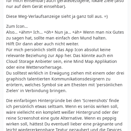
für mich einsehbar) auch gerätebezogene, lokale Ziele (also
nur auf dem Gerät einsehbar).
Diese Weg-Verlaufsanzeige sieht ja ganz toll aus. =)
Zum Icon…
Also… +ähm+ Ich… +öh+ Nun ja… +äh+ Wenn man nix Gutes
zu sagen hat, sollte man einfach den Mund halten.
Hilft Dir dann aber auch nicht weiter.
Für mich persönlich stellt das App Icon absolut keine
relevante Beziehung zur App her. Das könnte auch ein
Cloud Storage Anbieter sein, eine Mind Map Applikation
oder eine Wettervorhersage.
Du solltest wirklich in Erwägung ziehen mit einem oder drei
graphisch talentierten Kommunikationsdesignern zu
erörtern, welches Symbol sie am Ehesten mit 'persönlichen
Zielen' in Verbindung bringen.
Die einfarbigen Hintergründe bei den 'Screenshots' finde
ich persönlich etwas seltsam. Wenn es seriös wirken soll,
wäre vielleicht ein komplett weißer Hintergrund oder der
reine Screenshot eine gute Alternative. Wenn es peppig
wirken soll, hättest Du eventuell lieber eine prägnante und
leicht wiedererkennbare Textur gezaubert und die Devices