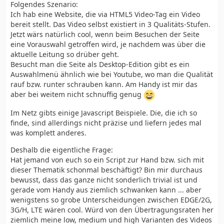
Folgendes Szenario:
Ich hab eine Website, die via HTML5 Video-Tag ein Video
bereit stellt. Das Video selbst existiert in 3 Qualitäts-Stufen.
Jetzt wärs natürlich cool, wenn beim Besuchen der Seite
eine Vorauswahl getroffen wird, je nachdem was über die
aktuelle Leitung so drüber geht.
Besucht man die Seite als Desktop-Edition gibt es ein
Auswahlmenü ähnlich wie bei Youtube, wo man die Qualität
rauf bzw. runter schrauben kann. Am Handy ist mir das
aber bei weitem nicht schnuffig genug
Im Netz gibts einige Javascript Beispiele. Die, die ich so
finde, sind allerdings nicht präzise und liefern jedes mal
was komplett anderes.
Deshalb die eigentliche Frage:
Hat jemand von euch so ein Script zur Hand bzw. sich mit
dieser Thematik schonmal beschäftigt? Bin mir durchaus
bewusst, dass das ganze nicht sonderlich trivial ist und
gerade vom Handy aus ziemlich schwanken kann ... aber
wenigstens so grobe Unterscheidungen zwischen EDGE/2G,
3G/H, LTE wären cool. Würd von den Übertragungsraten her
ziemlich meine low, medium und high Varianten des Videos