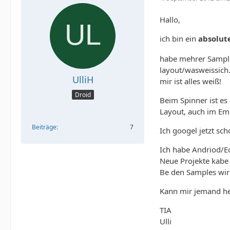
Hallo,
ich bin ein
absolut
habe mehrer Samples
layout/wasweissich
UlliH
mir ist alles weiß!
Droid
Beim Spinner ist es
Layout, auch im Em
Beiträge
7
Ich googel jetzt sch
Ich habe Andriod/Ec
Neue Projekte kabe 
Be den Samples wir
Kann mir jemand he
TIA
Ulli