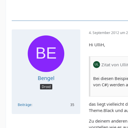
4. September 2012 um 2
Hi UlliH,
Zitat von Ulli
Bengel
Bei diesen Beispi
von C#) werden au
Droid
das liegt vielleicht
Beiträge
35
Theme.Black und auf
Zu deinem anderen P
vorstellen wie es a