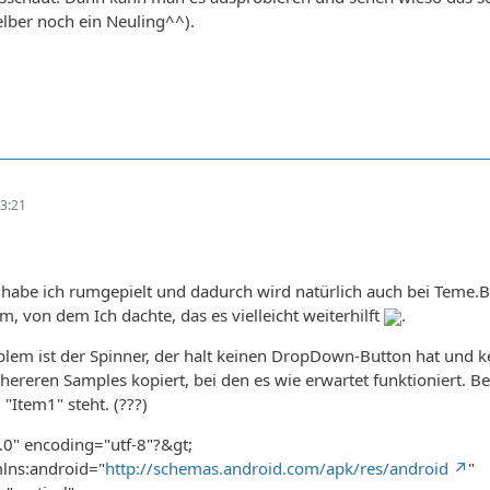
selber noch ein Neuling^^).
3:21
abe ich rumgepielt und dadurch wird natürlich auch bei Teme.Bl
m, von dem Ich dachte, das es vielleicht weiterhilft
.
blem ist der Spinner, der halt keinen DropDown-Button hat und ke
ereren Samples kopiert, bei den es wie erwartet funktioniert. Bei
"Item1" steht. (???)
.0" encoding="utf-8"?&gt;
mlns:android="
http://schemas.android.com/apk/res/android
"