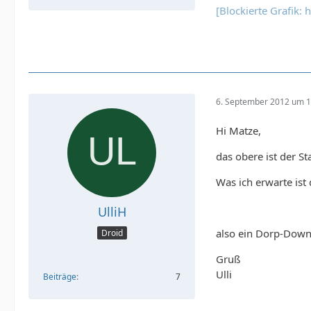
[Blockierte Grafik:
6. September 2012 um 1
Hi Matze,
das obere ist der S
Was ich erwarte ist 
UlliH
also ein Dorp-Down
Droid
Gruß
Ulli
Beiträge
7