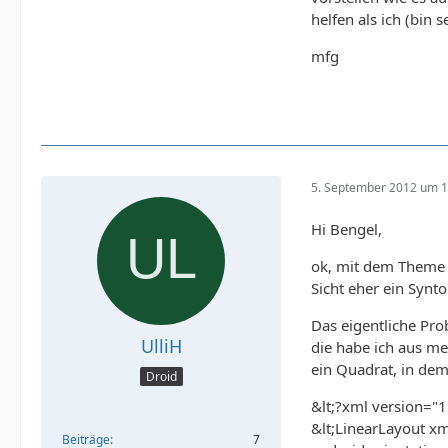
helfen als ich (bin 
mfg
5. September 2012 um 1
Hi Bengel,
ok, mit dem Theme h
Sicht eher ein Synto
Das eigentliche Pro
UlliH
die habe ich aus meh
ein Quadrat, in dem 
Droid
&lt;?xml version="1
&lt;LinearLayout x
Beiträge
7