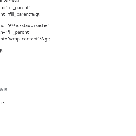
"vertical"
h="fill_parent"
ht="fill_parent"&gt;
d:id="@+id/stauUrsache"
h="fill_parent"
ght="wrap_content"/&gt;
t;
8:15
ts: