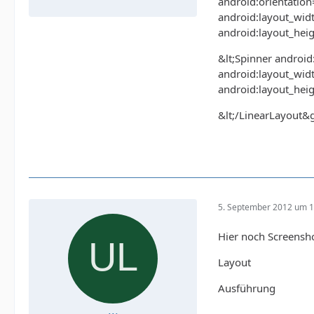
android:orientation=
android:layout_widt
android:layout_heig
&lt;Spinner androi
android:layout_widt
android:layout_hei
&lt;/LinearLayout&g
5. September 2012 um 1
Hier noch Screensho
Layout
Ausführung