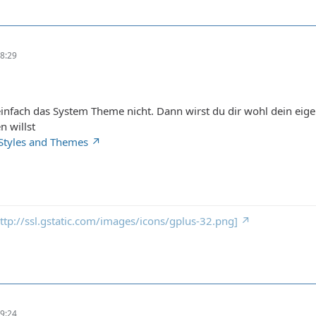
8:29
r einfach das System Theme nicht. Dann wirst du dir wohl dein ei
 willst
Styles and Themes
 http://ssl.gstatic.com/images/icons/gplus-32.png]
9:24