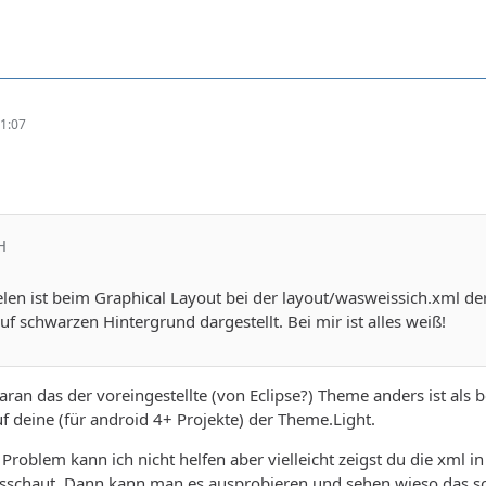
1:07
H
elen ist beim Graphical Layout bei der layout/wasweissich.xml 
f schwarzen Hintergrund dargestellt. Bei mir ist alles weiß!
 daran das der voreingestellte (von Eclipse?) Theme anders ist als 
 deine (für android 4+ Projekte) der Theme.Light.
roblem kann ich nicht helfen aber vielleicht zeigst du die xml i
usschaut. Dann kann man es ausprobieren und sehen wieso das so