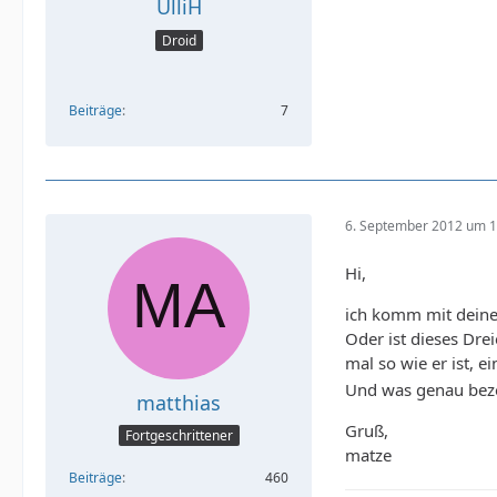
UlliH
Droid
Beiträge
7
6. September 2012 um 1
Hi,
ich komm mit deinem
Oder ist dieses Dre
mal so wie er ist,
Und was genau beze
matthias
Gruß,
Fortgeschrittener
matze
Beiträge
460