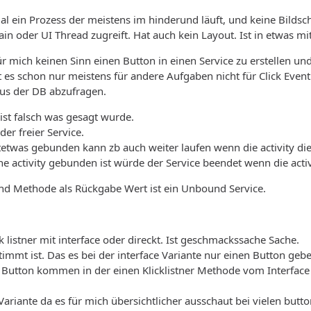
tmal ein Prozess der meistens im hinderund läuft, und keine Bild
in oder UI Thread zugreift. Hat auch kein Layout. Ist in etwas mi
 mich keinen Sinn einen Button in einen Service zu erstellen und e
bt es schon nur meistens für andere Aufgaben nicht für Click Event
us der DB abzufragen.
ist falsch was gesagt wurde.
er freier Service.
entetwas gebunden kann zb auch weiter laufen wenn die activity d
ne activity gebunden ist würde der Service beendet wenn die activ
ind Methode als Rückgabe Wert ist ein Unbound Service.
 listner mit interface oder direckt. Ist geschmackssache Sache.
timmt ist. Das es bei der interface Variante nur einen Button geb
 Button kommen in der einen Klicklistner Methode vom Interface
Variante da es für mich übersichtlicher ausschaut bei vielen butto