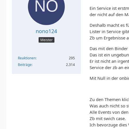
Ein Service ist ers
der nicht auf den Ma
Deshalb macht es für
nono124
Lister in Service gi
Zb um Ergebnisse a
Meister
Das mit den Binder 
Das ist ein ungebund
Reaktionen
295
Er ist nicht an irg
Beiträge
2.314
Service der zb an ei
Mit Null in der onb
Zu den Themen klick
Was auch nicht so s
Alle Events von den
Zb mit swich case.
Ich bevorzuge dies 