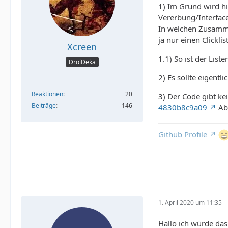
1) Im Grund wird hie
Vererbung/Interface
In welchen Zusammen
ja nur einen Clickl
Xcreen
1.1) So ist der Lis
DroiDeka
2) Es sollte eigent
Reaktionen
20
3) Der Code gibt ke
Beiträge
146
4830b8c9a09
Abs
Github Profile
1. April 2020 um 11:35
Hallo ich würde das