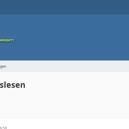
agen
slesen
6:58