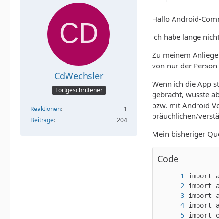
Hallo Android-Com
ich habe lange nich
Zu meinem Anliegen
von nur der Person 
CdWechsler
Wenn ich die App sta
Fortgeschrittener
gebracht, wusste ab
bzw. mit Android Vo
Reaktionen
1
bräuchlichen/verstä
Beiträge
204
Mein bisheriger Quel
Code