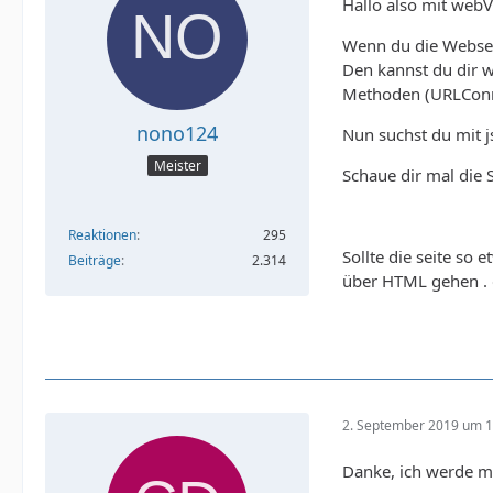
Hallo also mit webVi
Wenn du die Webseit
Den kannst du dir w
Methoden (URLConn
nono124
Nun suchst du mit 
Meister
Schaue dir mal die
Reaktionen
295
Sollte die seite so
Beiträge
2.314
über HTML gehen . d
       
2. September 2019 um 1
Danke, ich werde mi