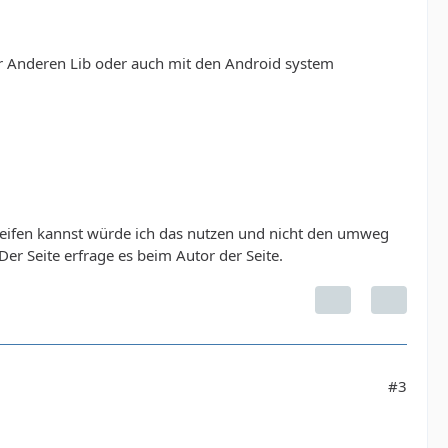
er Anderen Lib oder auch mit den Android system
ugreifen kannst würde ich das nutzen und nicht den umweg
er Seite erfrage es beim Autor der Seite.
sdienst/Spielplan-Schiedsrichter.asp?lokal=DHB&men
#3