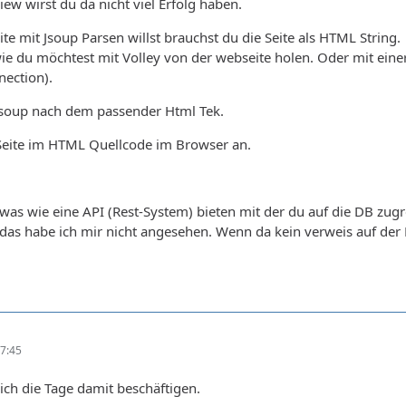
ew wirst du da nicht viel Erfolg haben.
e mit Jsoup Parsen willst brauchst du die Seite als HTML String.
ie du möchtest mit Volley von der webseite holen. Oder mit ein
ection).
jsoup nach dem passender Html Tek.
 Seite im HTML Quellcode im Browser an.
 etwas wie eine API (Rest-System) bieten mit der du auf die DB z
as habe ich mir nicht angesehen. Wenn da kein verweis auf der D
 url = "view-source:http://www.hockey.de/VVI-web/Ergebni
7:45
ch die Tage damit beschäftigen.