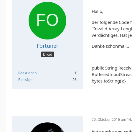
Hallo,
der folgende Code f
"Invalid Array Leng
verdächtiges. Hat j
Fortuner
Danke schonmal...
Droid
public String Recei
Reaktionen
1
BufferedInputStream(
Beiträge
26
bytes.toString();}
20. Oktober 2016 um 14
bitte packe den cod