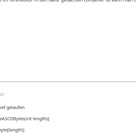
:21
ief gelaufen
eASCIIBytes(int length){
yte[length];