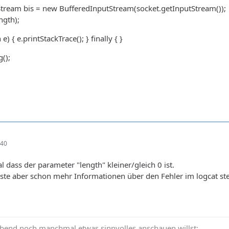
Stream bis = new BufferedInputStream(socket.getInputStream());
ngth);
e) { e.printStackTrace(); } finally { }
g();
:40
l dass der parameter "length" kleiner/gleich 0 ist.
te aber schon mehr Informationen über den Fehler im logcat st
abend noch manchmal etwas sinnvolles anschauen willst: