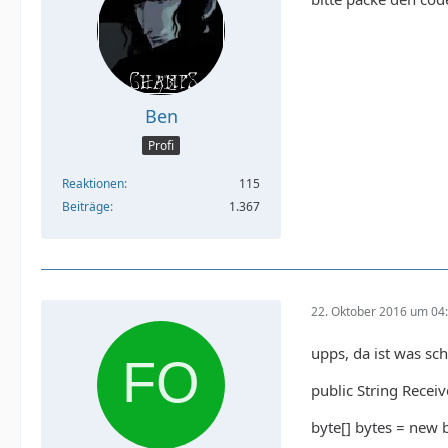
Ben
Profi
Reaktionen
115
Beiträge
1.367
22. Oktober 2016 um 04
upps, da ist was sch
public String Receiv
byte[] bytes = new b