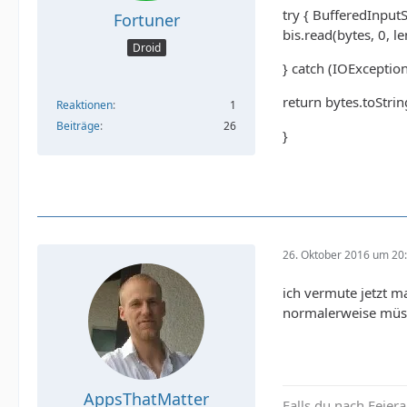
try { BufferedInput
Fortuner
bis.read(bytes, 0, le
Droid
} catch (IOException 
return bytes.toStrin
Reaktionen
1
Beiträge
26
}
26. Oktober 2016 um 20
ich vermute jetzt ma
normalerweise müss
AppsThatMatter
Falls du nach Feier