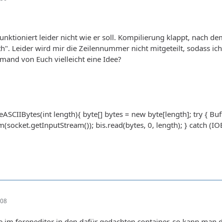
unktioniert leider nicht wie er soll. Kompilierung klappt, nach
th". Leider wird mir die Zeilennummer nicht mitgeteilt, sodass ic
emand von Euch vielleicht eine Idee?
veASCIIBytes(int length){ byte[] bytes = new byte[length]; try { B
socket.getInputStream()); bis.read(bytes, 0, length); } catch (IOExc
:08
e im foreneditor in den dafür gedachten container. so kann man da