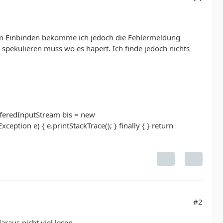
 dem Einbinden bekomme ich jedoch die Fehlermeldung
h spekulieren muss wo es hapert. Ich finde jedoch nichts
ufferedInputStream bis = new
eption e) { e.printStackTrace(); } finally { } return
#2
raus nicht viel lesen.