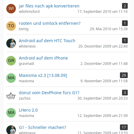
jar files nach apk konvertieren
2
wilohmsford
17. September 2010 um 11:16
rooten und simlock entfernen?
1
tomig
29. Mai 2010 um 15:38
Android auf dem HTC Touch
1
whitenexx
20. Dezember 2009 um 22:40
Android auf dem iPhone
gravmatt
2. Dezember 2009 um 11:48
Maxisma v2.3 [13.08.09]
29
maxisma
9. November 2009 um 11:58
donut vom DevPhone fürs G1?
3
zachso
30. September 2009 um 20:33
LHero 2.0
maxisma
12. September 2009 um 21:39
G1 - Schneller machen?
17
whitenexx
11. September 2009 um 13:33